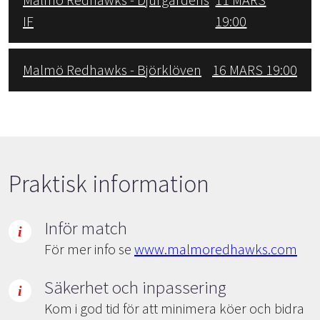
IF
19:00
Malmö Redhawks - Björklöven
16 MARS 19:00
Praktisk information
Inför match
För mer info se
www.malmoredhawks.com
Säkerhet och inpassering
Kom i god tid för att minimera köer och bidra