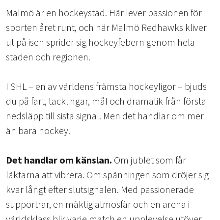
Malmö är en hockeystad. Här lever passionen för
sporten året runt, och när Malmö Redhawks kliver
ut på isen sprider sig hockeyfebern genom hela
staden och regionen.
I SHL – en av världens främsta hockeyligor – bjuds
du på fart, tacklingar, mål och dramatik från första
nedsläpp till sista signal. Men det handlar om mer
än bara hockey.
Det handlar om känslan.
Om jublet som får
läktarna att vibrera. Om spänningen som dröjer sig
kvar långt efter slutsignalen. Med passionerade
supportrar, en mäktig atmosfär och en arena i
världsklass blir varje match en upplevelse utöver