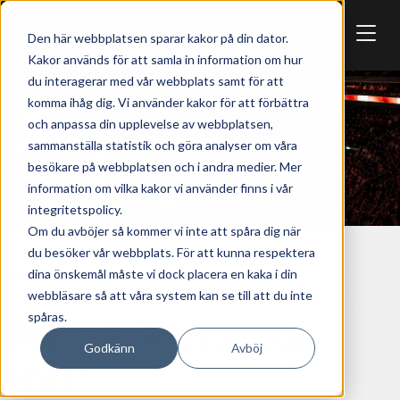
Skip to main content
Den här webbplatsen sparar kakor på din dator.
Kakor används för att samla in information om hur
du interagerar med vår webbplats samt för att
komma ihåg dig. Vi använder kakor för att förbättra
och anpassa din upplevelse av webbplatsen,
sammanställa statistik och göra analyser om våra
besökare på webbplatsen och i andra medier. Mer
information om vilka kakor vi använder finns i vår
integritetspolicy.
Om du avböjer så kommer vi inte att spåra dig när
du besöker vår webbplats. För att kunna respektera
REDHAWKS
SPORT
dina önskemål måste vi dock placera en kaka i din
webbläsare så att våra system kan se till att du inte
spåras.
Malmö Redhawks -
Godkänn
Avböj
HV71