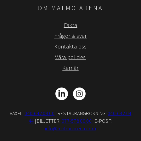
OM MALMÖ ARENA
Fakta
Frågor & svar
Kontakta oss
Våra policies
Karriär
LinkedIn
Instagram
VÄXEL:
040-642 04 00
| RESTAURANGBOKNING:
040-642 04
44
| BILJETTER:
077-578 00 00
| E-POST:
info@malmoarena.com