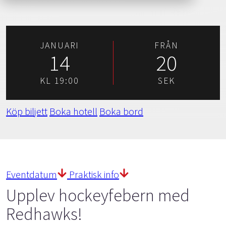
JANUARI
FRÅN
14
20
KL 19:00
SEK
Köp biljett
Boka hotell
Boka bord
Eventdatum
Praktisk info
Upplev hockeyfebern med
Redhawks!