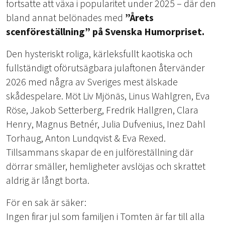
fortsatte att växa i popularitet under 2025 – där den
bland annat belönades med
”Årets
scenföreställning” på Svenska Humorpriset.
Den hysteriskt roliga, kärleksfullt kaotiska och
fullständigt oförutsägbara julaftonen återvänder
2026 med några av Sveriges mest älskade
skådespelare. Möt Liv Mjönäs, Linus Wahlgren, Eva
Röse, Jakob Setterberg, Fredrik Hallgren, Clara
Henry, Magnus Betnér, Julia Dufvenius, Inez Dahl
Torhaug, Anton Lundqvist & Eva Rexed.
Tillsammans skapar de en julföreställning där
dörrar smäller, hemligheter avslöjas och skrattet
aldrig är långt borta.
För en sak är säker:
Ingen firar jul som familjen i Tomten är far till alla