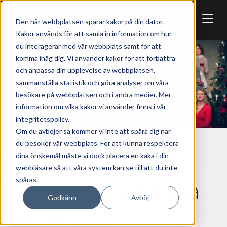
Skip to main content
Den här webbplatsen sparar kakor på din dator.
Kakor används för att samla in information om hur
du interagerar med vår webbplats samt för att
komma ihåg dig. Vi använder kakor för att förbättra
och anpassa din upplevelse av webbplatsen,
sammanställa statistik och göra analyser om våra
besökare på webbplatsen och i andra medier. Mer
information om vilka kakor vi använder finns i vår
integritetspolicy.
Om du avböjer så kommer vi inte att spåra dig när
du besöker vår webbplats. För att kunna respektera
MUSIK & SHOW
dina önskemål måste vi dock placera en kaka i din
webbläsare så att våra system kan se till att du inte
spåras.
Tomten är far till alla
Godkänn
Avböj
barnen