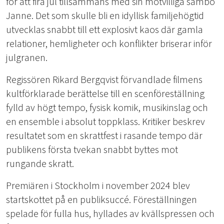
för att fira jul tillsammans med sin motvilliga sambo
Janne. Det som skulle bli en idyllisk familjehögtid
utvecklas snabbt till ett explosivt kaos där gamla
relationer, hemligheter och konflikter briserar inför
julgranen.
Regissören Rikard Bergqvist förvandlade filmens
kultförklarade berättelse till en scenföreställning
fylld av högt tempo, fysisk komik, musikinslag och
en ensemble i absolut toppklass. Kritiker beskrev
resultatet som en skrattfest i rasande tempo där
publikens första tvekan snabbt byttes mot
rungande skratt.
Premiären i Stockholm i november 2024 blev
startskottet på en publiksuccé. Föreställningen
spelade för fulla hus, hyllades av kvällspressen och