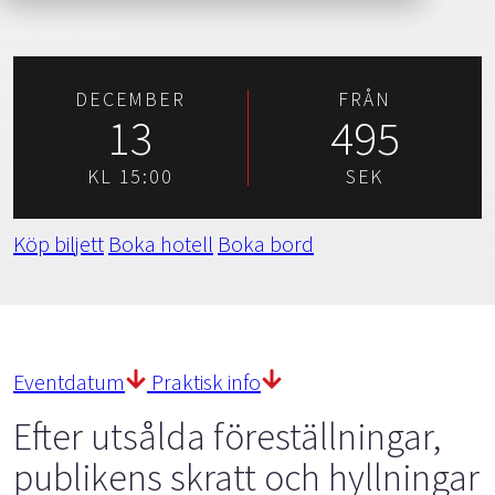
DECEMBER
FRÅN
13
495
KL 15:00
SEK
Köp biljett
Boka hotell
Boka bord
Eventdatum
Praktisk info
Efter utsålda föreställningar,
publikens skratt och hyllningar