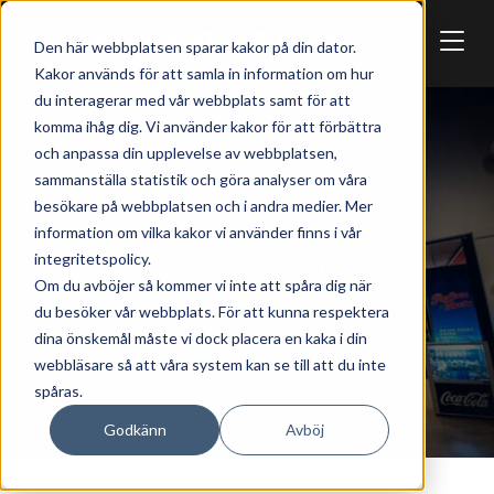
Skip to main content
Den här webbplatsen sparar kakor på din dator.
Kakor används för att samla in information om hur
du interagerar med vår webbplats samt för att
komma ihåg dig. Vi använder kakor för att förbättra
och anpassa din upplevelse av webbplatsen,
sammanställa statistik och göra analyser om våra
besökare på webbplatsen och i andra medier. Mer
MAT & DRYCK
information om vilka kakor vi använder finns i vår
integritetspolicy.
Kiosk & fast food
Om du avböjer så kommer vi inte att spåra dig när
du besöker vår webbplats. För att kunna respektera
dina önskemål måste vi dock placera en kaka i din
webbläsare så att våra system kan se till att du inte
spåras.
Godkänn
Avböj