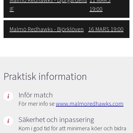
IF
19:00
Malmö Redhawks - Björklöven
16 MARS 19:00
Praktisk information
Inför match
För mer info se
www.malmoredhawks.com
Säkerhet och inpassering
Kom i god tid för att minimera köer och bidra