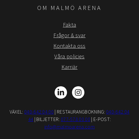
OM MALMÖ ARENA
Fakta
Frågor & svar
Kontakta oss
Våra policies
Karriär
LinkedIn
Instagram
VÄXEL:
040-642 04 00
| RESTAURANGBOKNING:
040-642 04
44
| BILJETTER:
077-578 00 00
| E-POST:
info@malmoarena.com