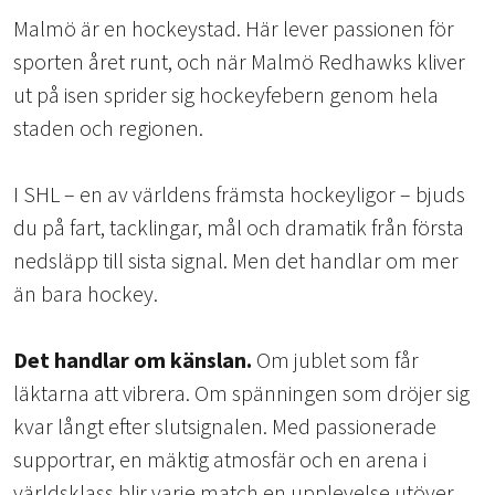
Malmö är en hockeystad. Här lever passionen för
sporten året runt, och när Malmö Redhawks kliver
ut på isen sprider sig hockeyfebern genom hela
staden och regionen.
I SHL – en av världens främsta hockeyligor – bjuds
du på fart, tacklingar, mål och dramatik från första
nedsläpp till sista signal. Men det handlar om mer
än bara hockey.
Det handlar om känslan.
Om jublet som får
läktarna att vibrera. Om spänningen som dröjer sig
kvar långt efter slutsignalen. Med passionerade
supportrar, en mäktig atmosfär och en arena i
världsklass blir varje match en upplevelse utöver