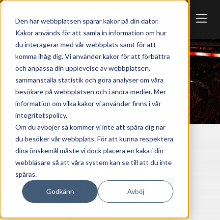
Skip to main content
Den här webbplatsen sparar kakor på din dator.
Kakor används för att samla in information om hur
du interagerar med vår webbplats samt för att
komma ihåg dig. Vi använder kakor för att förbättra
och anpassa din upplevelse av webbplatsen,
sammanställa statistik och göra analyser om våra
besökare på webbplatsen och i andra medier. Mer
information om vilka kakor vi använder finns i vår
integritetspolicy.
Om du avböjer så kommer vi inte att spåra dig när
du besöker vår webbplats. För att kunna respektera
REDHAWKS
SPORT
dina önskemål måste vi dock placera en kaka i din
webbläsare så att våra system kan se till att du inte
spåras.
Malmö Redhawks -
Godkänn
Avböj
HV71