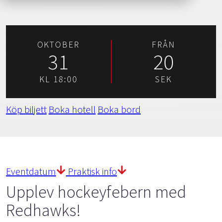
OKTOBER
FRÅN
31
20
KL 18:00
SEK
Köp biljett
Boka hotell
Boka bord
Eventdatum
Praktisk info
Upplev hockeyfebern med
Redhawks!