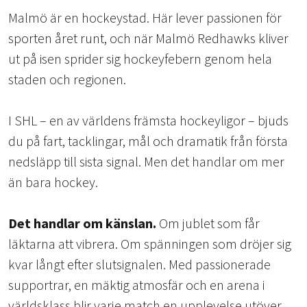
Malmö är en hockeystad. Här lever passionen för
sporten året runt, och när Malmö Redhawks kliver
ut på isen sprider sig hockeyfebern genom hela
staden och regionen.
I SHL – en av världens främsta hockeyligor – bjuds
du på fart, tacklingar, mål och dramatik från första
nedsläpp till sista signal. Men det handlar om mer
än bara hockey.
Det handlar om känslan.
Om jublet som får
läktarna att vibrera. Om spänningen som dröjer sig
kvar långt efter slutsignalen. Med passionerade
supportrar, en mäktig atmosfär och en arena i
världsklass blir varje match en upplevelse utöver