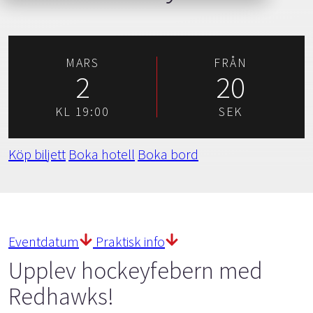
MARS
FRÅN
2
20
KL 19:00
SEK
Köp biljett
Boka hotell
Boka bord
Eventdatum
Praktisk info
Upplev hockeyfebern med
Redhawks!