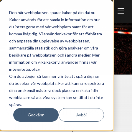
Skip to main content
Den här webbplatsen sparar kakor på din dator.
Kakor används för att samla in information om hur
du interagerar med vår webbplats samt för att
komma ihåg dig. Vi använder kakor för att förbättra
och anpassa din upplevelse av webbplatsen,
sammanställa statistik och göra analyser om våra
besökare på webbplatsen och i andra medier. Mer
information om vilka kakor vi använder finns i vår
integritetspolicy.
Om du avböjer så kommer vi inte att spåra dig när
du besöker vår webbplats. För att kunna respektera
REDHAWKS
SPORT
dina önskemål måste vi dock placera en kaka i din
webbläsare så att våra system kan se till att du inte
spåras.
Malmö Redhawks -
Godkänn
Avböj
Luleå Hockey