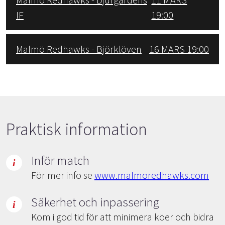
IF
19:00
Malmö Redhawks - Björklöven
16 MARS 19:00
Praktisk information
Inför match
För mer info se
www.malmoredhawks.com
Säkerhet och inpassering
Kom i god tid för att minimera köer och bidra