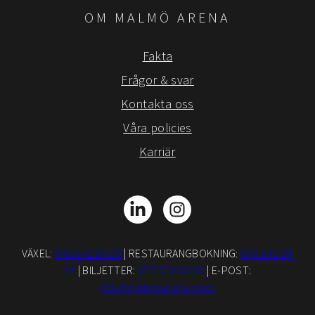
OM MALMÖ ARENA
Fakta
Frågor & svar
Kontakta oss
Våra policies
Karriär
LinkedIn
Instagram
VÄXEL:
040-642 04 00
| RESTAURANGBOKNING:
040-642 04
44
| BILJETTER:
077-578 00 00
| E-POST:
info@malmoarena.com